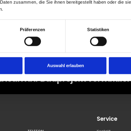
 Daten zusammen, die Sie ihnen bereitgestellt haben oder die s
wunsch zu ihrem neuen Grundstück. Wir beraten Sie ger
n.
schlüsselfertig zum Festpries.
Präferenzen
Statistiken
en
Auswahl erlauben
nsam Ihr Bauprojekt verwirklic
Service