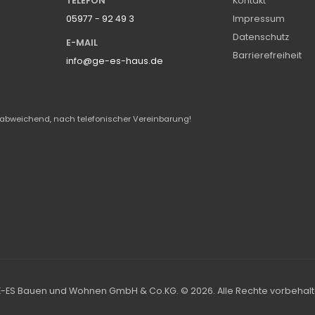
TELEFON
Kontakt
05977 - 92 49 3
Impressum
Datenschutz
E-MAIL
Barrierefreiheit
info@ge-es-haus.de
abweichend, nach telefonischer Vereinbarung!
-ES Bauen und Wohnen GmbH & Co.KG. © 2026. Alle Rechte vorbehal