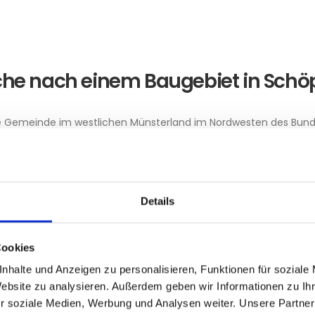
che nach einem Baugebiet in Sch
e Gemeinde im westlichen Münsterland im Nordwesten des Bund
ine kreisangehörige Gemeinde des Kreises Borken im Regierungsb
n ist bestrebt, mit dem Ziel einer familienfreundlichen Wohnba
preisgünstiges Wohnbauland zum Zwecke der Bildung von Wohne
.
Details
öppingen
Cookies
nhalte und Anzeigen zu personalisieren, Funktionen für soziale
Website zu analysieren. Außerdem geben wir Informationen zu I
r soziale Medien, Werbung und Analysen weiter. Unsere Partner