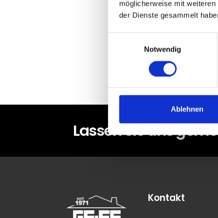
möglicherweise mit weiteren
Herzlichen Glück
der Dienste gesammelt habe
Hausbauprojekt -
Einwilligungsauswahl
Notwendig
Kontakt aufnehm
Ablehnen
Lassen Sie uns gemei
Kontakt