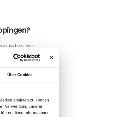
öppingen?
eslands Nordrhein-
ezirk Münster. Die
upolitik nachhaltig
igentum zur
Über Cookies
 Medien anbieten zu können
hrer Verwendung unserer
 führen diese Informationen