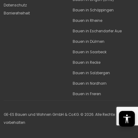
Text verkleinern
Datenschutz
Bauen in Schöppingen
Textabstand verg
Barrierefreiheit
Bauen in Rheine
Textabstand verk
Bauen in Eschendorfer Aue
Zeilenhöhe erhöh
Bauen in Dülmen
Zeilenhöhe verrin
Bauen in Saarbeck
Farben invertiere
Bauen in Recke
Bauen in Salzbergen
Hochkontrast (Gr
Bauen in Nordhorn
Großer Cursor
Bauen in Freren
Lesehilfe
Links unterstreic
GE-ES Bauen und Wohnen GmbH & Co.KG. © 2026. Alle Rechte
Animationen deak
vorbehalten
Gut lesbare Schri