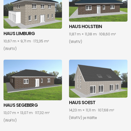
HAUS HOLSTEIN
HAUS LIMBURG
11,87 m × 11,38 m · 108,60 m²
10,67 m × 9,71 m · 172,35 m²
(WoFIV)
(WoFIV)
HAUS SOEST
HAUS SEGEBERG
14,23 m × 11,11 m · 107,68 m²
13,07 m × 13,07 m · 117,32 m²
(WoFIV) je Hälfte
(WoFIV)