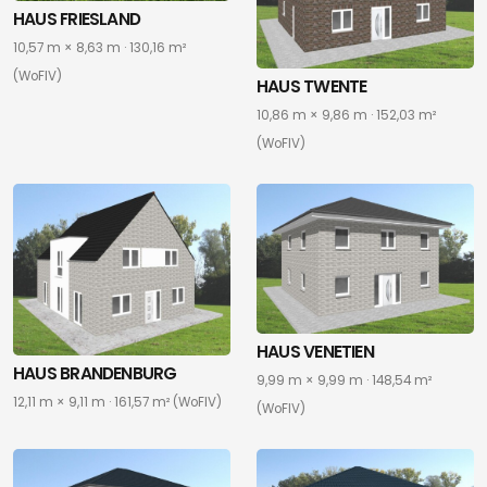
HAUS FRIESLAND
10,57 m × 8,63 m · 130,16 m²
(WoFIV)
HAUS TWENTE
10,86 m × 9,86 m · 152,03 m²
(WoFIV)
HAUS VENETIEN
HAUS BRANDENBURG
9,99 m × 9,99 m · 148,54 m²
12,11 m × 9,11 m · 161,57 m² (WoFIV)
(WoFIV)