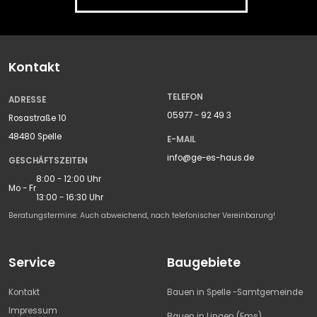
Kontakt
TELEFON
ADRESSE
05977 - 92 49 3
Rosastraße 10
48480 Spelle
E-MAIL
info@ge-es-haus.de
GESCHÄFTSZEITEN
8:00 - 12:00 Uhr
Mo - Fr
13:00 - 16:30 Uhr
Beratungstermine: Auch abweichend, nach telefonischer Vereinbarung!
Service
Baugebiete
Text vergrößern
Kontakt
Bauen in Spelle -Samtgemeinde
Impressum
Bauen in Lingen (Ems)