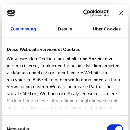
Nicht das Richtige für Sie dabei?
Sie haben in unseren Kataloghäusern noch nicht das
Zustimmung
Details
Über Cookies
Haus gefunden, was Ihren Vorstellungen entspricht?
Diese Webseite verwendet Cookies
Dann lassen wir uns gemeinsam ihr Traumhaus entwerfen:
Individuelle Grundrisse, statische Berechnungen und Erstellung
Wir verwenden Cookies, um Inhalte und Anzeigen zu
der Bauantragsunterlagen gehören auch zu unserem
personalisieren, Funktionen für soziale Medien anbieten
zu können und die Zugriffe auf unsere Website zu
Leistungsspektrum.
analysieren. Außerdem geben wir Informationen zu Ihrer
Verwendung unserer Website an unsere Partner für
soziale Medien, Werbung und Analysen weiter. Unsere
mehr zur individuellen Planung erfahren
Partner führen diese Informationen möglicherweise mit
weiteren Daten zusammen, die Sie ihnen bereitgestellt
haben oder die sie im Rahmen Ihrer Nutzung der Dienste
gesammelt haben.
Einwilligungsauswahl
Notwendig