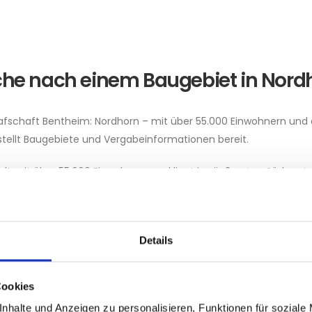
che nach einem Baugebiet in Nord
rafschaft Bentheim: Nordhorn – mit über 55.000 Einwohnern und 
stellt Baugebiete und Vergabeinformationen bereit.
tadt mit über 55.600 Einwohnern und liegt im äußersten Südwest
 die Niederlande und befindet sich in unmittelbarer Nähe zur nor
eisstadt des Landkreises Grafschaft Bentheim und Mitglied der Eu
e Rolle in der Region.
Details
utton gelangen Sie direkt zur Seite der Stadt Nordhorn mit alle
bieten.
Cookies
nhalte und Anzeigen zu personalisieren, Funktionen für soziale