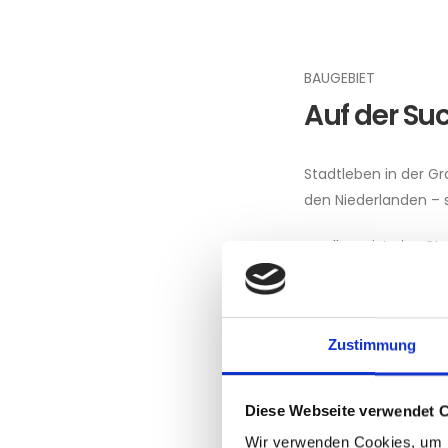
BAUGEBIET
Auf der Su
Stadtleben in der G
den Niederlanden – 
Nordhorn ist eine S
Sie grenzt direkt an
Landesgrenze. Als Kr
Nordhorn eine zentral
Zustimmung
Über den folgenden B
den aktuellen Bauge
Diese Webseite verwendet 
Wir verwenden Cookies, um I