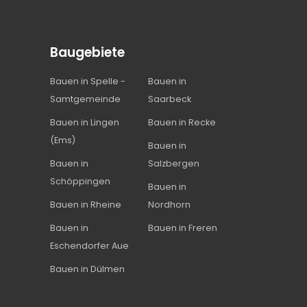
Baugebiete
Bauen in Spelle -
Bauen in
Samtgemeinde
Saarbeck
Bauen in Lingen
Bauen in Recke
(Ems)
Bauen in
Bauen in
Salzbergen
Schöppingen
Bauen in
Bauen in Rheine
Nordhorn
Bauen in
Bauen in Freren
Eschendorfer Aue
Bauen in Dülmen