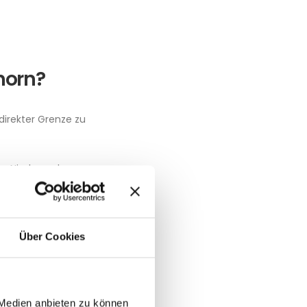
horn?
direkter Grenze zu
en Niedersachsens.
drhein-westfälischen
regio spielt
Über Cookies
n Informationen zu
 Medien anbieten zu können