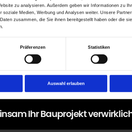
dhorn – Stadt Nordhorn
Website zu analysieren. Außerdem geben wir Informationen zu I
r soziale Medien, Werbung und Analysen weiter. Unsere Partner
 Daten zusammen, die Sie ihnen bereitgestellt haben oder die s
n.
s ein Grundstück in Nordhorn oder planen den Kauf? Wi
Präferenzen
Statistiken
sbau-Projekt – schlüsselfertig zum Festpreis.
en
Auswahl erlauben
nsam Ihr Bauprojekt verwirklic